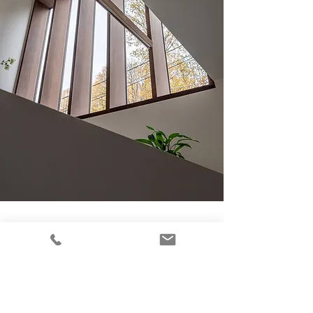
Van advies tot realisatie
Gedurende het volledige bouwproces,
ben ik er om je te adviseren, te
begeleiden en je te ontzorgen.
Met een duidelijk plan van aanpak zorg ik