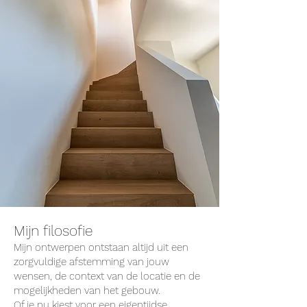
Mijn filosofie
Mijn ontwerpen ontstaan altijd uit een
zorgvuldige afstemming van jouw
wensen, de context van de locatie en de
mogelijkheden van het gebouw.
Of je nu kiest voor een eigentijdse