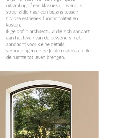
uitstraling of een klassiek ontwerp, ik
streef altijd naar een balans tussen
tijdloze esthetiek, functionaliteit en
kosten.
Ik geloof in architectuur die zich aanpast
aan het leven van de bewoners met
aandacht voor kleine details,
verhoudingen en de juiste materialen die
de ruimte tot leven brengen.